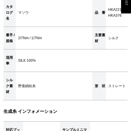
カタ
HKA2210 /
ログ
マソウ
品 番
HKA376
名
番手 /
主要素
2/7Nm / 1/7Nm
シルク
規格
材
混用
SILK 100%
率
シル
ク素
野蚕絹紡糸
形 状
ストレート
材
生成糸 インフォメーション
対応ブッ
サンプルミニマ