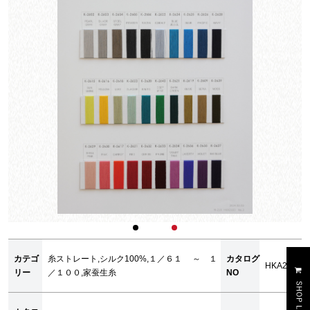
カテゴ
糸ストレート,シルク100%,１／６１ ～ １
カタログ
HKA2193
リー
／１００,家蚕生糸
NO