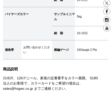
納 期
10-15日
バイヤーズカラー
サンプルミニマ
5kg
ム
納 期
10-15日
お問い合わせくださ
価格帯
横編ゲージ
16Gauge 2 Ply
い
商品説明
21/6片、126デニール。家蚕の定番番手をカラー展開。 S180
法人のお客様で、カラーカードをご希望の場合は、
sales@hsgwc.co.jp までご連絡ください。