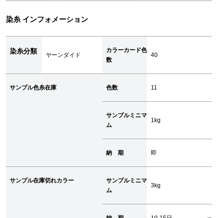
染糸 インフォメーション
カラーカード色
染糸分類
ヤーンダイド
40
数
サンプル色糸在庫
色数
11
サンプルミニマ
1kg
ム
納 期
即
サンプル在庫切れカラー
サンプルミニマ
3kg
ム