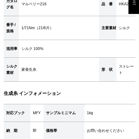
カタロ
マルベリー216
品 番
HKA2193
グ名
番手 /
1/71Nm（21/6片）
主要素材
シルク
規格
混用率
シルク 100%
シルク
ストレー
家蚕生糸
形 状
素材
ト
生成糸 インフォメーション
対応ブック
MFY
サンプルミニマム
1kg
納 期
即
価格帯
お問い合わせください