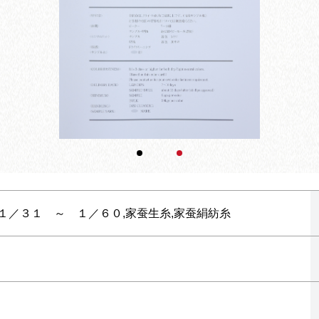
,１／３１ ～ １／６０,家蚕生糸,家蚕絹紡糸