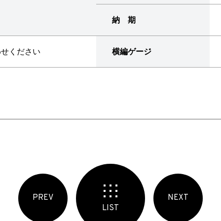
納 期
わせください
横編ゲージ
PREV
NEXT
LIST