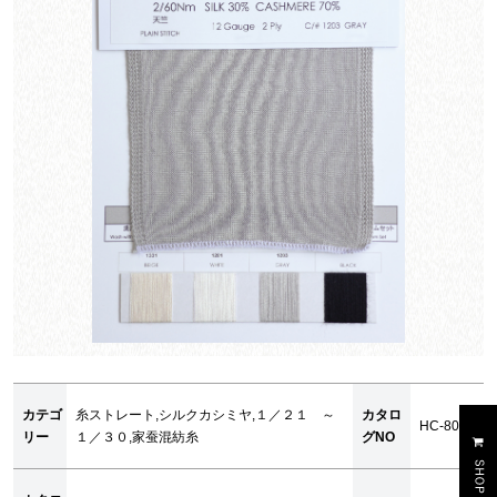
カテゴ
糸ストレート,シルクカシミヤ,１／２１ ～
カタロ
HC-80
リー
１／３０,家蚕混紡糸
グNO