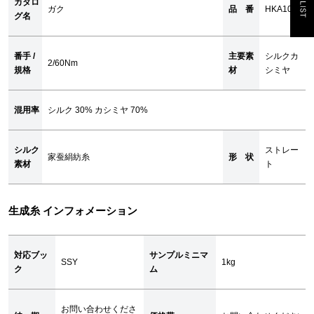
カタロ
ガク
品 番
HKA1013
グ名
番手 /
主要素
シルクカ
2/60Nm
規格
材
シミヤ
混用率
シルク 30% カシミヤ 70%
シルク
ストレー
家蚕絹紡糸
形 状
素材
ト
生成糸 インフォメーション
対応ブッ
サンプルミニマ
SSY
1kg
ク
ム
お問い合わせくださ