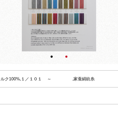
,シルク100%,１／１０１ ～ ,家蚕絹紡糸