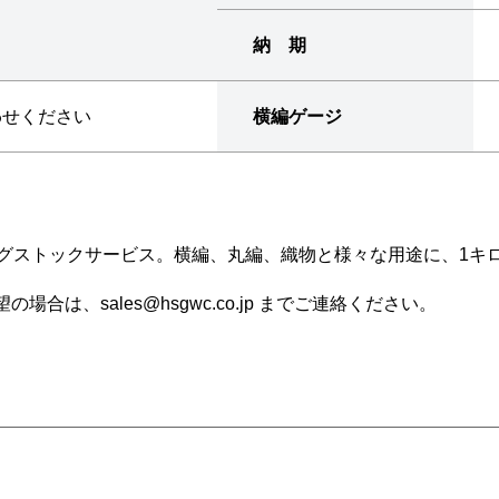
納 期
わせください
横編ゲージ
ングストックサービス。横編、丸編、織物と様々な用途に、1キ
は、sales@hsgwc.co.jp までご連絡ください。