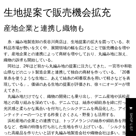
生地提案で販売機会拡充
産地企業と連携し織物も
糸・編み地製造卸の長谷川商店は、生地提案の拡大を図っている。衣
料品市場が勢いを欠く中、展開領域の幅を広げることで販売機会を増や
す。産地企業との連携によって商材を増やしており、丸編み地に加え、
織物の訴求も開始している。
同社は、2年ほど前から丸編み地の提案に注力してきた。一宮市や和歌
山県などのニット製造企業と連携して独自の商材を作っている。「20番
単糸を使うような生地に、あえて紬糸の40番双糸を用いて軽さなどを表
現している」。価値のある生地の提案が評価され、徐々にオーダーが増
えてきた。
丸編み地だけでなく、織物の開発にも乗り出し、デニム産地や浜松産
地との取り組みを深めている。デニムでは、紬糸や絹紡糸を緯に打って
光沢感と柔らかな風合いを付与したシルクデニムを商品化した。アイデ
ンティティーの一つとする柞蚕 ( さくさん・野蚕 ) も活用する。
浜松産地の企業との連携では、トップメランジの紬糸や絹紡糸を用い
るなど、色味の特徴を打ち出した生地を作り上げている。「シルクを使
った高級品を作りたいと話す丸編み地製造会社や織物会社は多い。当社