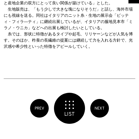
と産地企業の双方にとって良い関係が築けている」とした。
生地販売は、「もう少しで大きな塊になりそうだ」と話し、海外市場
にも視線を送る。同社はイタリアのニット糸・生地の展示会「ピッテ
ィ・フィラ―ティ」に継続出展しているが、イタリアの服地見本市「ミ
ラノ・ウニカ」などへの出展も検討したいとしている。
糸では、形状に特徴があるタイプや起毛、リリヤーンなどが人気を博
す。そのほか、柞蚕の長繊維の提案には継続して力を入れる方針で、光
沢感や希少性といった特徴をアピールしていく。
PREV
NEXT
LIST