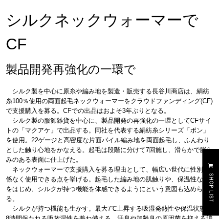
シルクネックウォーマーで
CF
製品開発再強化の一環で
シルク製を中心に原糸や編み地を製造・販売する長谷川商店は、絹紡
糸100％使用の両面起毛ネックウォーマーをクラウドファンディング(CF)
で支援購入を募る。CFでの出品はおよそ3年ぶりとなる。
シルク製の服飾雑貨を中心に、製品開発の再強化の一環としてCFサイ
トの「マクアケ」で出品する。同社を代表する絹紡糸シリーズ「ボン」
を使用。22ゲージと高密度な片面パイル編み地を両面起毛し、ふんわり
とした触り心地をかなえる。起毛は段階に分けて7回施し、滑らかで膨ら
みのある表面に仕上げた。
ネックウォーマーで支援購入を募る理由として、幅広い世代に性別関
係なく使用できる点を挙げる。起毛した編み地の肌触りや、保温性など
をはじめ、シルクが持つ機能を体感できるようにという意図も込められ
る。
シルクが持つ機能も生かす。最大7℃上昇する吸湿発熱性や保温状態が
8時間保たれる吸放湿性を兼ね備える。汗臭や加齢臭の原因菌を抑える消