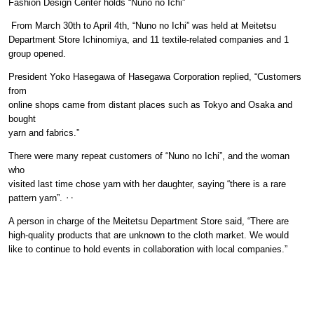
Fashion Design Center holds “Nuno no Ichi”
From March 30th to April 4th, “Nuno no Ichi” was held at Meitetsu
Department Store Ichinomiya, and 11 textile-related companies and 1
group opened.
President Yoko Hasegawa of Hasegawa Corporation replied, “Customers
from
online shops came from distant places such as Tokyo and Osaka and
bought
yarn and fabrics.”
There were many repeat customers of “Nuno no Ichi”, and the woman
who
visited last time chose yarn with her daughter, saying “there is a rare
pattern yarn”. ‥
A person in charge of the Meitetsu Department Store said, “There are
high-quality products that are unknown to the cloth market. We would
like to continue to hold events in collaboration with local companies.”