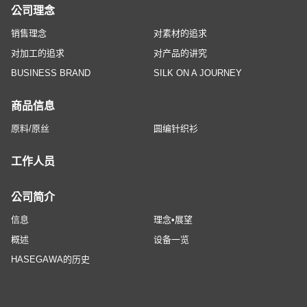
公司理念
销售理念
对素材的追求
对加工的追求
对产品的讲究
BUSINESS BRAND
SILK ON A JOURNEY
商品信息
原料/原丝
圆编针织衫
工作人员
公司简介
信息
理念•展望
概述
设备一览
HASEGAWA的历史