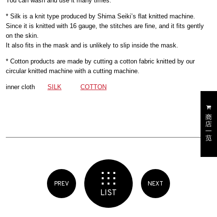
You can wash and use it many times.
* Silk is a knit type produced by Shima Seiki’s flat knitted machine.
Since it is knitted with 16 gauge, the stitches are fine, and it fits gently
on the skin.
It also fits in the mask and is unlikely to slip inside the mask.
* Cotton products are made by cutting a cotton fabric knitted by our
circular knitted machine with a cutting machine.
inner cloth
SILK
COTTON
PREV
NEXT
LIST